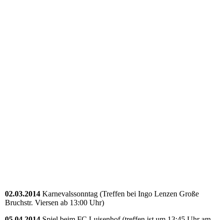
02.03.2014
Karnevalssonntag (Treffen bei Ingo Lenzen Große
Bruchstr. Viersen ab 13:00 Uhr)
05.04.2014
Spiel beim FC Luisenhof (treffen ist um 13:45 Uhr am